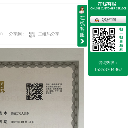
在
QQ咨询
线
客
扫
in
一
二维码分享
分享到：
服
扫
更
精
彩
咨询热线：
15353704367