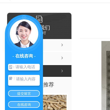
关于我们
ABOUT
博隆源简介
- 在线咨询 -
工厂风貌
：
荣誉资质
：
热门推荐
提交留言
在线咨询